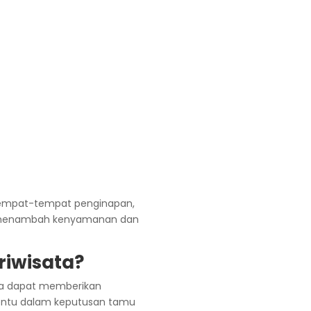
 tempat-tempat penginapan,
tuk menambah kenyamanan dan
riwisata?
gga dapat memberikan
enentu dalam keputusan tamu