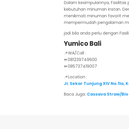
Dalam kesimpulannya, Fasilitas
kebutuhan minuman instan. Deng
menikmati minuman favorit me
mempermudah pengalaman mengi
jadi bila anda perlu dengan Fa
Yumico Bali
📌WA/Call :
⏩081239749600
⏩085737419007
📌Location :
Jl. Sekar Tunjung XIV No.11a,
Baca Juga:
Cassava Straw/Bio