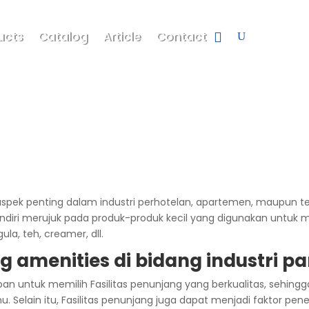
ucts
Catalog
Article
Contact
aspek penting dalam industri perhotelan, apartemen, maupun
g sendiri merujuk pada produk-produk kecil yang digunakan un
la, teh, creamer, dll.
 amenities di bidang industri pa
pan untuk memilih Fasilitas penunjang yang berkualitas, sehin
. Selain itu, Fasilitas penunjang juga dapat menjadi faktor p