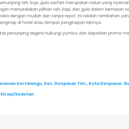
 penunjang teh, kopi, gula sachet merupakan solusi yang nyam
an menyediakan pilihan teh, kopi, dan gula dalam kemasan sa
reka dengan mudah dan tanpa repot. Ini adalah tambahan y
nap di hotel atau tempat penginapan lainnya.
silitas penunjang segera hubungi yumico dan dapatkan promo men
 Kesiman Kertalangu, Kec. Denpasar Tim., Kota Denpasar, Ba
 Straw/Sedotan