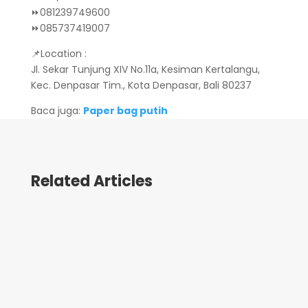
⏩081239749600
⏩085737419007
📌Location :
Jl. Sekar Tunjung XIV No.11a, Kesiman Kertalangu,
Kec. Denpasar Tim., Kota Denpasar, Bali 80237
Baca juga:
Paper bag putih
Related Articles