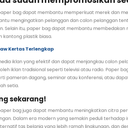
nda sudah mempromosikan sec
aper bag dapat membantu memperkuat merek dan men
antu mengingatkan pelanggan dan calon pelanggan tent
an. Selain itu, paper bag dapat membantu membedakan 
kantong plastik biasa.
traw Kertas Terlengkap
edia iklan yang efektif dan dapat menjangkau calon pe
oleh iklan tradisional seperti televisi atau radio. Paper 
ti pameran dagang, seminar atau konferensi, atau dapat
h setia.
ng sekarang!
per bag juga dapat membantu meningkatkan citra per
ungan. Dalam era modern yang semakin peduli terhadap i
ternatif tas belanja yang lebih ramah lingkungan, dan