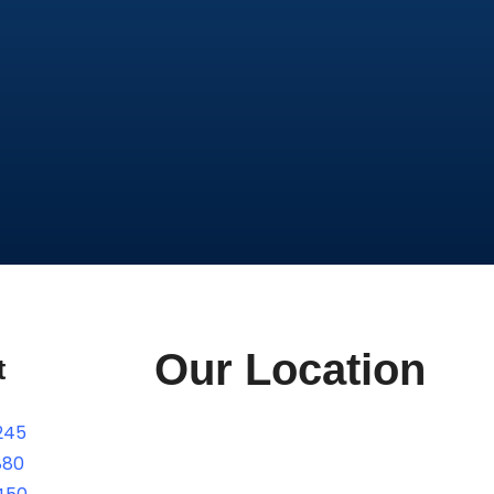
Our Location
t
245
880