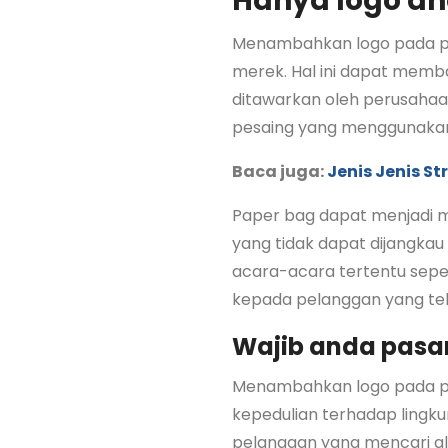
Hanya logo a
Menambahkan logo pada p
merek. Hal ini dapat memb
ditawarkan oleh perusaha
pesaing yang menggunakan 
Baca juga:
Jenis Jenis S
Paper bag dapat menjadi m
yang tidak dapat dijangkau 
acara-acara tertentu seper
kepada pelanggan yang tela
Wajib anda pasa
Menambahkan logo pada pa
kepedulian terhadap lingk
pelanggan yang mencari al