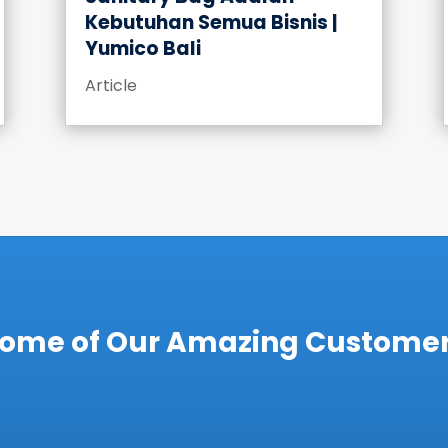
Kebutuhan Semua Bisnis |
Yumico Bali
Article
ome of Our Amazing Custome