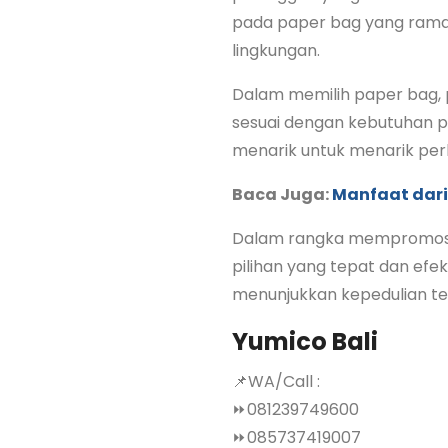
pada paper bag yang rama
lingkungan.
Dalam memilih paper bag, p
sesuai dengan kebutuhan pe
menarik untuk menarik per
Baca Juga:
Manfaat dari
Dalam rangka mempromosi
pilihan yang tepat dan efe
menunjukkan kepedulian te
Yumico Bali
📌WA/Call :
⏩081239749600
⏩085737419007