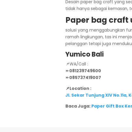
Desain paper bag craft yang s
tidak hanya sebagai kemasan, te
Paper bag craf
solusi yang menggabungkan fungs
ramah lingkungan, tas ini menj
pelanggan tetapi juga mendukun
Yumico Bali
📌WA/Call :
⏩
081239749600
⏩
085737419007
📌Location :
Jl. Sekar Tunjung XIV No.11a,
Baca Juga:
Paper Gift Box K