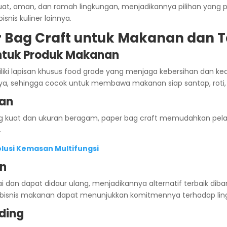
uat, aman, dan ramah lingkungan, menjadikannya pilihan yang
isnis kuliner lainnya.
 Bag Craft untuk Makanan dan 
ntuk Produk Makanan
miliki lapisan khusus food grade yang menjaga kebersihan dan 
a, sehingga cocok untuk membawa makanan siap santap, roti,
man
ng kuat dan ukuran beragam, paper bag craft memudahkan 
.
olusi Kemasan Multifungsi
an
i dan dapat didaur ulang, menjadikannya alternatif terbaik diba
 bisnis makanan dapat menunjukkan komitmennya terhadap lin
nding