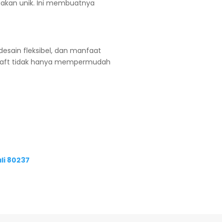
takan unik. Ini membuatnya
desain fleksibel, dan manfaat
g craft tidak hanya mempermudah
li 80237