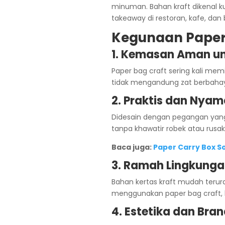
minuman. Bahan kraft dikenal k
takeaway di restoran, kafe, dan b
Kegunaan Paper
1. Kemasan Aman u
Paper bag craft sering kali me
tidak mengandung zat berbahay
2. Praktis dan Nya
Didesain dengan pegangan ya
tanpa khawatir robek atau rusak
Baca juga:
Paper Carry Box S
3. Ramah Lingkung
Bahan kertas kraft mudah terura
menggunakan paper bag craft,
4. Estetika dan Bra