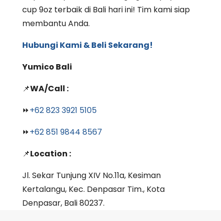
cup 9oz terbaik di Bali hari ini! Tim kami siap
membantu Anda.
Hubungi Kami & Beli Sekarang!
Yumico Bali
📌
WA/Call :
⏩
+62 823 3921 5105
⏩
+62 851 9844 8567
📌
Location :
Jl. Sekar Tunjung XIV No.11a, Kesiman
Kertalangu, Kec. Denpasar Tim., Kota
Denpasar, Bali 80237.