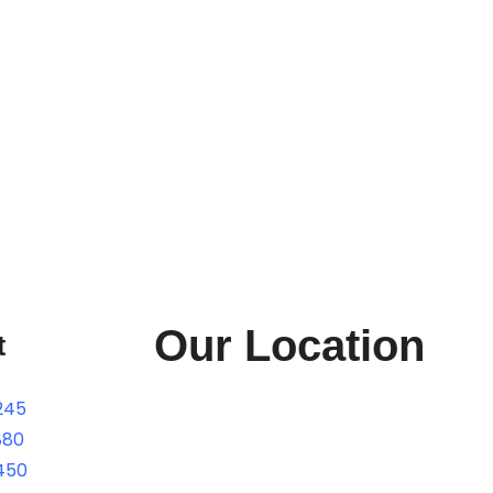
Our Location
t
245
880
450