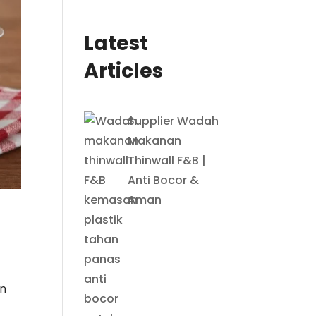
Latest
Articles
Supplier Wadah
Makanan
Thinwall F&B |
Anti Bocor &
Aman
an