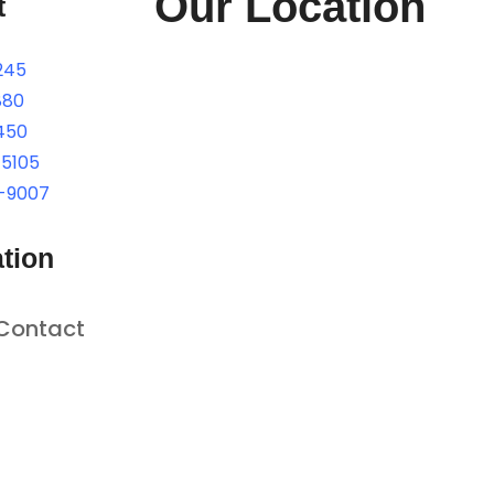
Our Location
t
245
880
450
-5105
-9007
tion
Contact