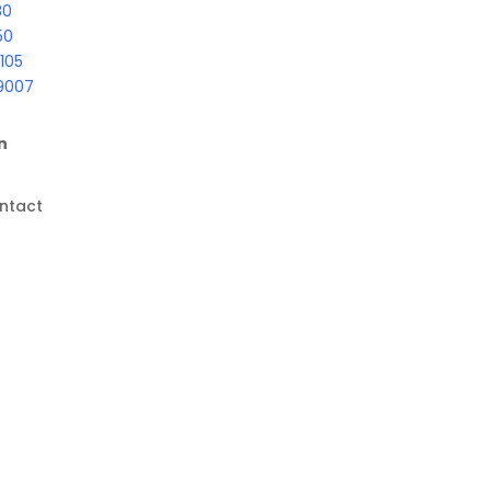
80
50
105
9007
n
ntact