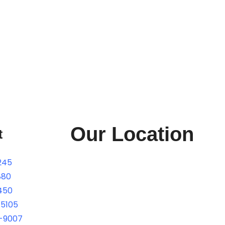
Our Location
t
245
880
450
-5105
-9007