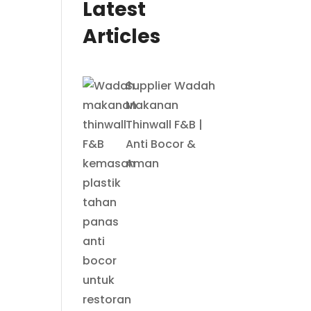
Latest
Articles
Supplier Wadah
Makanan
Thinwall F&B |
Anti Bocor &
Aman