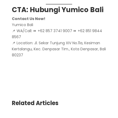
CTA: Hubungi Yumico Bali
Contact Us Now!
Yumico Bali
📌 WA/Call: ⏩ +62 857 3741 9007 ⏩ +62 851 9844
8567
📌 Location: Jl. Sekar Tunjung XIV No.11a, Kesiman
Kertalangu, Kec. Denpasar Tim., Kota Denpasar, Bali
80237
Related Articles