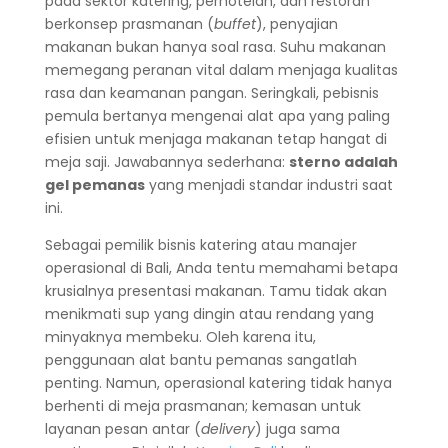
pada sektor katering, perhotelan, dan restoran
berkonsep prasmanan (
buffet
), penyajian
makanan bukan hanya soal rasa. Suhu makanan
memegang peranan vital dalam menjaga kualitas
rasa dan keamanan pangan. Seringkali, pebisnis
pemula bertanya mengenai alat apa yang paling
efisien untuk menjaga makanan tetap hangat di
meja saji. Jawabannya sederhana:
sterno adalah
gel pemanas
yang menjadi standar industri saat
ini.
Sebagai pemilik bisnis katering atau manajer
operasional di Bali, Anda tentu memahami betapa
krusialnya presentasi makanan. Tamu tidak akan
menikmati sup yang dingin atau rendang yang
minyaknya membeku. Oleh karena itu,
penggunaan alat bantu pemanas sangatlah
penting. Namun, operasional katering tidak hanya
berhenti di meja prasmanan; kemasan untuk
layanan pesan antar (
delivery
) juga sama