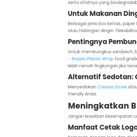
serta sifatnya yang biodegrada
Untuk Makanan Ding
Berbagai jenis box kertas, paper
atau hidangan dingin. Fleksibi
Pentingnya Pembung
Untuk membungkus sandwich, bur
– Raypin Plastic Wrap
food grade
lebih ramah lingkungan jika ters
Alternatif Sedotan:
Menyediakan
Casava Straw
atau
friendly Anda.
Meningkatkan B
Jangan lewatkan kesempatan u
Manfaat Cetak Log