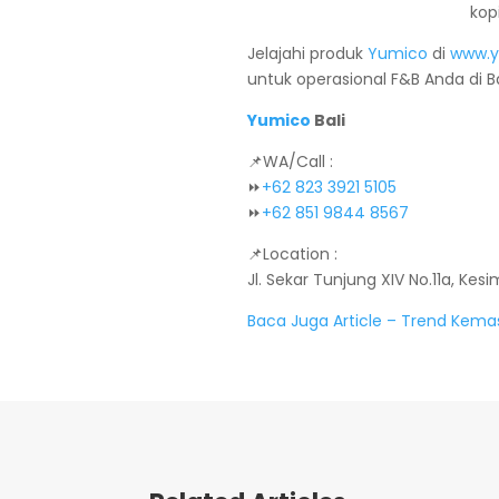
Jelajahi produk
Yumico
di
www.y
untuk operasional F&B Anda di Ba
Yumico
Bali
📌WA/Call :
⏩
+62 823 3921 5105
⏩
+62 851 9844 8567
📌Location :
Jl. Sekar Tunjung XIV No.11a, Ke
Baca Juga Article – Trend Kem