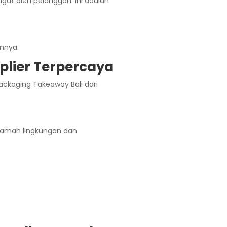
at oleh pelanggan. Ini adalah
nnya.
plier Terpercaya
ackaging Takeaway Bali dari
 ramah lingkungan dan