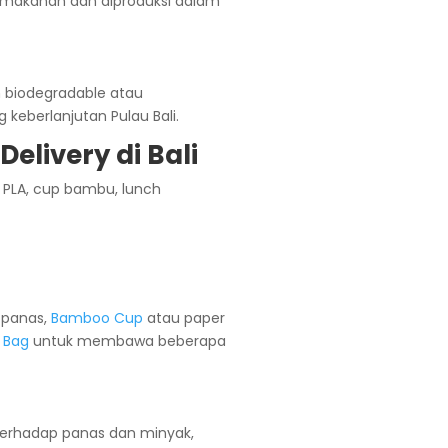
 makanan dan diproduksi dalam
 biodegradable atau
keberlanjutan Pulau Bali.
elivery di Bali
 panas,
Bamboo Cup
atau paper
 Bag
untuk membawa beberapa
terhadap panas dan minyak,