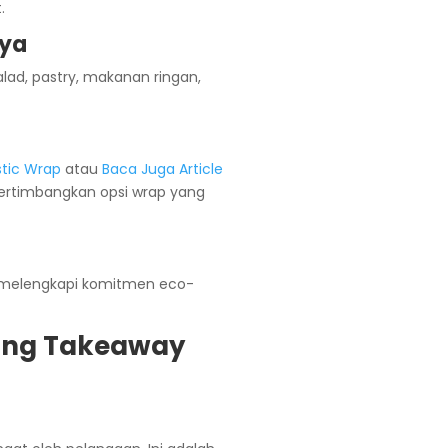
.
nya
alad, pastry, makanan ringan,
stic Wrap
atau
Baca Juga Article
ertimbangkan opsi wrap yang
 melengkapi komitmen eco-
ing Takeaway