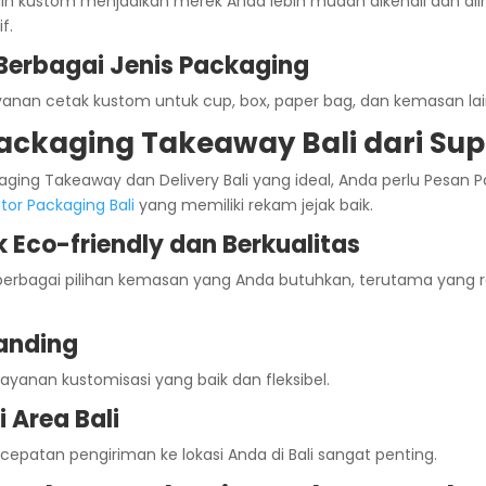
 kustom menjadikan merek Anda lebih mudah dikenali dan diing
f.
Berbagai Jenis Packaging
anan cetak kustom untuk cup, box, paper bag, dan kemasan lai
ackaging Takeaway Bali dari Sup
ing Takeaway dan Delivery Bali yang ideal, Anda perlu Pesan P
utor Packaging Bali
yang memiliki rekam jejak baik.
 Eco-friendly dan Berkualitas
 berbagai pilihan kemasan yang Anda butuhkan, terutama yang
anding
layanan kustomisasi yang baik dan fleksibel.
 Area Bali
atan pengiriman ke lokasi Anda di Bali sangat penting.