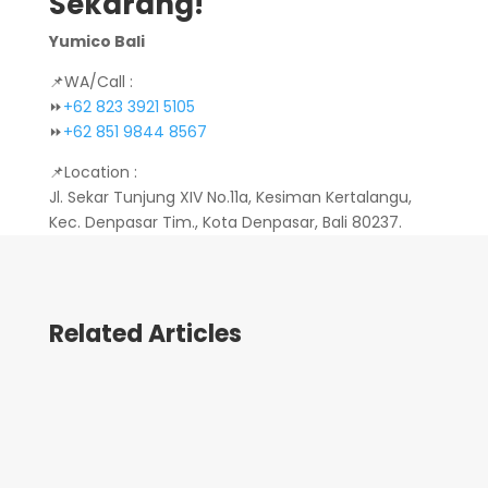
Sekarang
!
Yumico Bali
📌WA/Call :
⏩
+62 823 3921 5105
⏩
+62 851 9844 8567
📌Location :
Jl. Sekar Tunjung XIV No.11a, Kesiman Kertalangu,
Kec. Denpasar Tim., Kota Denpasar, Bali 80237.
Related Articles