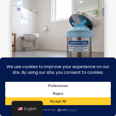
Sanitary Bag Adalah Kebutuhan
Semua Bisnis | Yumico Bali
Article
English