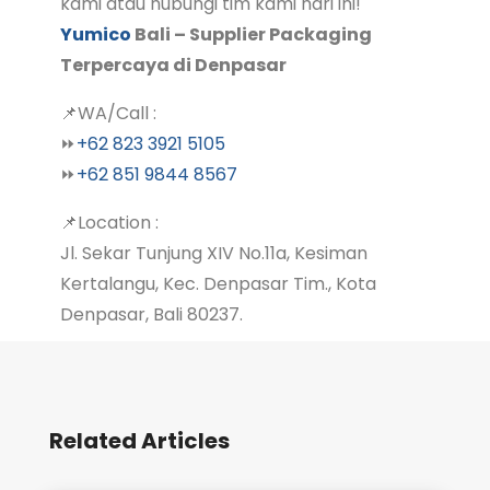
kami atau hubungi tim kami hari ini!
Yumico
Bali – Supplier Packaging
Terpercaya di Denpasar
📌WA/Call :
⏩
+62 823 3921 5105
⏩
+62 851 9844 8567
📌Location :
Jl. Sekar Tunjung XIV No.11a, Kesiman
Kertalangu, Kec. Denpasar Tim., Kota
Denpasar, Bali 80237.
Related Articles