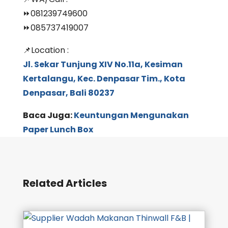
⏩081239749600
⏩085737419007
📌Location :
Jl. Sekar Tunjung XIV No.11a, Kesiman
Kertalangu, Kec. Denpasar Tim., Kota
Denpasar, Bali 80237
Baca Juga:
Keuntungan Mengunakan
Paper Lunch Box
Related Articles