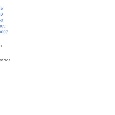
45
80
50
105
9007
n
ntact