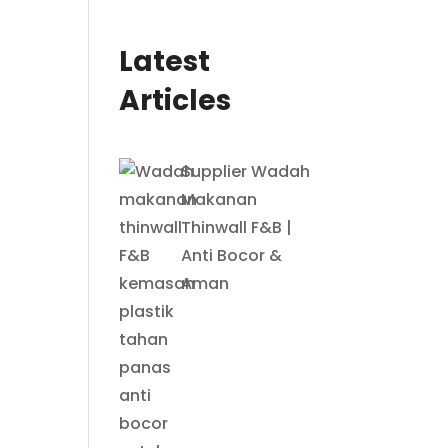
Latest
Articles
Supplier Wadah
Makanan
Thinwall F&B |
Anti Bocor &
Aman