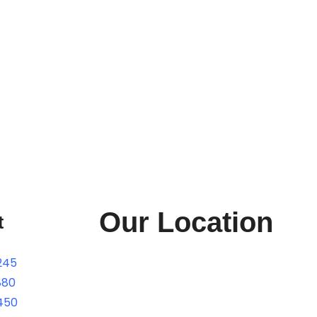
Our Location
t
245
880
450